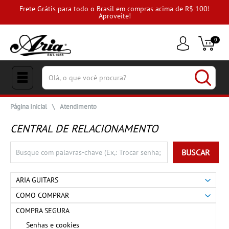
Frete Grátis para todo o Brasil em compras acima de R$ 100!
Aproveite!
0
(pesquisar)
Página Inicial
\
Atendimento
CENTRAL DE RELACIONAMENTO
BUSCAR
ARIA GUITARS
COMO COMPRAR
COMPRA SEGURA
Senhas e cookies