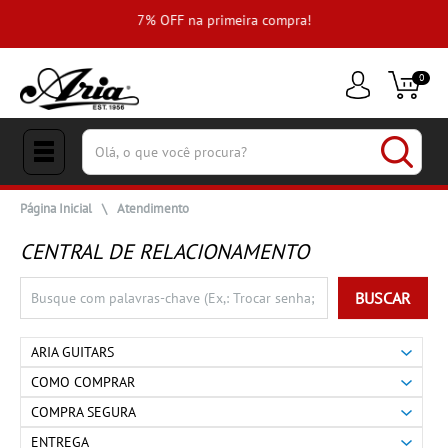
e
7% OFF na primeira compra!
0
(pesquisar)
Página Inicial
\
Atendimento
CENTRAL DE RELACIONAMENTO
BUSCAR
ARIA GUITARS
COMO COMPRAR
COMPRA SEGURA
ENTREGA