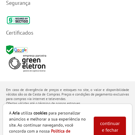
Segurança
Certificados
Em caso de divergência de preços e estoques no site, o valor e disponibilidade
válidos são os da Cesta de Compras. Preços e condições de pagamento exclusivas
para compras via internet e televendas.
Ofertas válidas até o término de nossos estoques.
Os preços apresentados no site prevalecem sobre outros anunciados em qualquer
outro meio de comunicação ou sites de buscas. Código de Defesa do Consumidor:
A
Aria
utiliza
cookies
para personalizar
Lei nº 8.078.
anúncios e melhorar a sua experiência no
Vendas sujeitas à confirmação de dados e análises de crédito e risco.
continuar
site. Ao continuar navegando, você
e fechar
Razão Social: Hayamax Distribuidora de Produtos Eletrônicos Ltda - CNPJ:
concorda com a nossa
Política de
01.725.627/0007-68 - Endereço: R. João Marques de Nobrega, 300 - Fundos lado