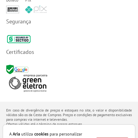
Boleto
Pix
Segurança
Certificados
Em caso de divergência de preços e estoques no site, o valor e disponibilidade
válidos são os da Cesta de Compras. Preços e condições de pagamento exclusivas
para compras via internet e televendas.
Ofertas válidas até o término de nossos estoques.
Os preços apresentados no site prevalecem sobre outros anunciados em qualquer
outro meio de comunicação ou sites de buscas. Código de Defesa do Consumidor:
A
Aria
utiliza
cookies
para personalizar
Lei nº 8.078.