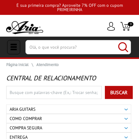
É sua primeira compra? Aproveite 7% OFF com o cupom
PRIMEIRINHA
0
(pesquisar)
Página Inicial
\
Atendimento
CENTRAL DE RELACIONAMENTO
BUSCAR
ARIA GUITARS
COMO COMPRAR
COMPRA SEGURA
ENTREGA