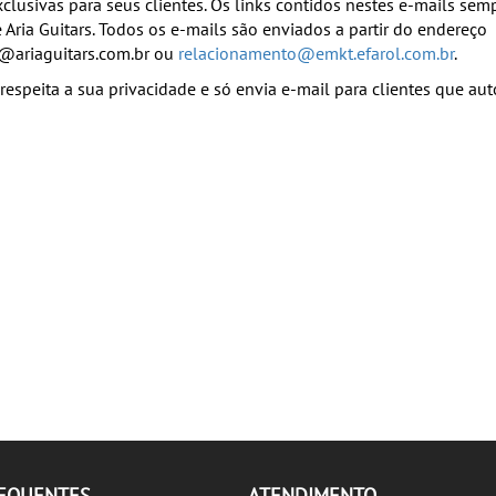
lusivas para seus clientes. Os links contidos nestes e-mails se
e Aria Guitars. Todos os e-mails são enviados a partir do endereço
ariaguitars.com.br
ou
relacionamento@emkt.efarol.com.br
.
s respeita a sua privacidade e só envia e-mail para clientes que au
REQUENTES
ATENDIMENTO