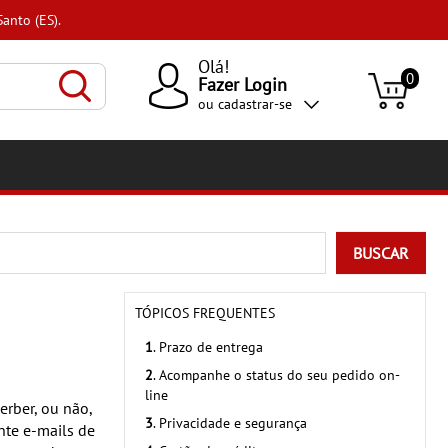
anto (ES).
Olá!
0
Fazer Login
ou
cadastrar-se
BUSCAR
TÓPICOS FREQUENTES
1
. Prazo de entrega
2
. Acompanhe o status do seu pedido on-
line
erber, ou não,
3
. Privacidade e segurança
ente e-mails de