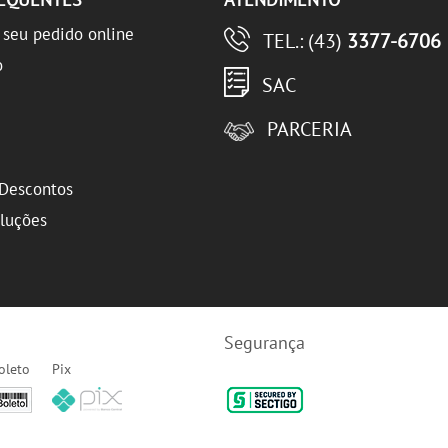
seu pedido online
TEL.: (43)
3377-6706
o
SAC
PARCERIA
Descontos
oluções
Segurança
oleto
Pix