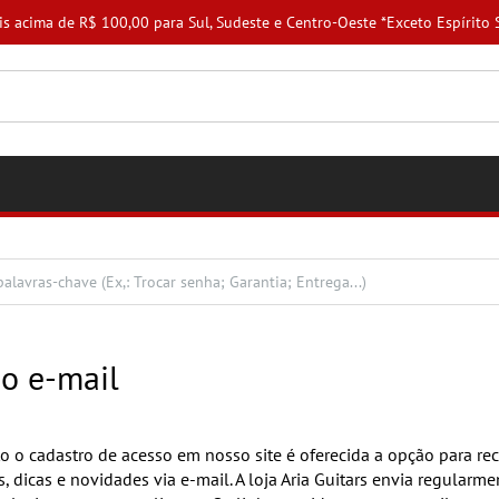
tis acima de R$ 100,00 para Sul, Sudeste e Centro-Oeste *Exceto Espírito S
o e-mail
o o cadastro de acesso em nosso site é oferecida a opção para rec
s, dicas e novidades via e-mail. A loja Aria Guitars envia regularm