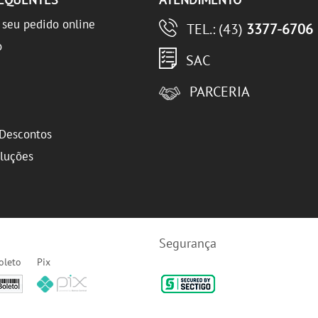
seu pedido online
TEL.: (43)
3377-6706
o
SAC
PARCERIA
Descontos
oluções
Segurança
oleto
Pix