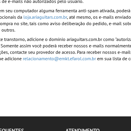
de e-mails não autorizados pelo usuário.
em seu computador alguma ferramenta anti-spam ativada, poderá 
ocionais da
loja.ariaguitars.com.br
, até mesmo, os e-mails enviado
ompra no site, tais como aviso deliberação do pedido, e-mail sob
 outros.
ste transtorno, adicione o domínio ariaguitars.com.br como "autoriz
 Somente assim você poderá receber nossos e-mails normalmente.
ões, contacte seu provedor de acesso. Para receber nossos e-mai
ue adicione
relacionamento@emkt.efarol.com.br
em sua lista de c
REQUENTES
ATENDIMENTO