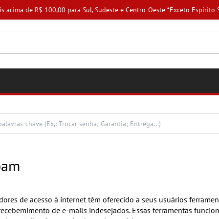
,00 para Sul, Sudeste e Centro-Oeste *Exceto Espírito Santo (ES).
pam
ores de acesso à internet têm oferecido a seus usuários ferrame
o recebemimento de e-mails indesejados. Essas ferramentas funci