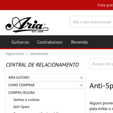
Frete grátis acima de R$ 100
(pesquisar)
Guitarras
Contrabaixos
Revenda
Página Inicial
\
Atendimento
CENTRAL DE RELACIONAMENTO
ARIA GUITARS
Anti-S
COMO COMPRAR
COMPRA SEGURA
Senhas e cookies
Alguns proved
Anti-Spam
para evitar 