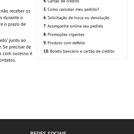
4
. Cartão de crédito
5
. Como cancelar meu pedido?
não receber os
s durante o
6
. Solicitação de troca ou devolução
re o prazo de
7
. Acompanhe online seu pedido
8
. Promoções vigentes
ado" junto ao
9
. Produto com defeito
 Se precisar de
10
. Boleto bancário e cartão de crédito
ls com sucesso é
ontatos.
REDES SOCIAIS