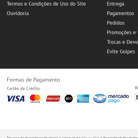
Termos e Condições de Uso do Site
Entrega
Ouvidoria
Pagamentos
Pedidos
Promoções e 
Trocas e Dev
Evite Golpes
Formas de Pagamento
B
Cartão de Crédito
Em caso de divergência de preços e estoques no site, o valor e disponibilidade váli