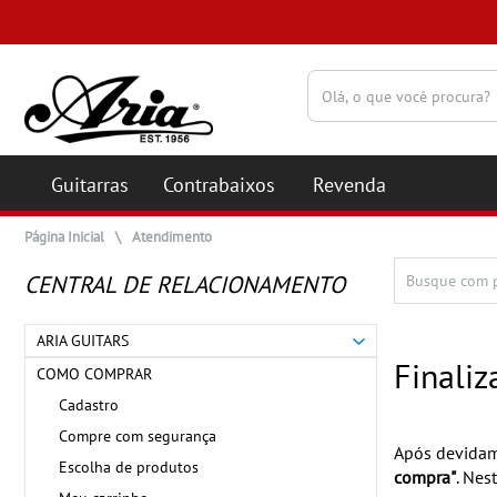
(pesquisar)
Guitarras
Contrabaixos
Revenda
Página Inicial
\
Atendimento
CENTRAL DE RELACIONAMENTO
ARIA GUITARS
Finaliz
COMO COMPRAR
Cadastro
Compre com segurança
Após devidam
Escolha de produtos
compra"
. Nes