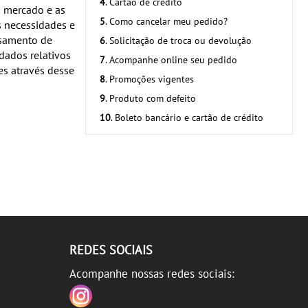
4
. Cartão de crédito
o mercado e as
5
. Como cancelar meu pedido?
 necessidades e
ssamento de
6
. Solicitação de troca ou devolução
dados relativos
7
. Acompanhe online seu pedido
es através desse
8
. Promoções vigentes
9
. Produto com defeito
10
. Boleto bancário e cartão de crédito
REDES SOCIAIS
Acompanhe nossas redes sociais: