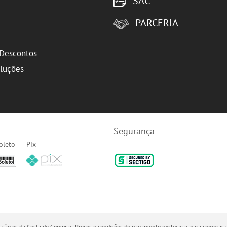
SAC
PARCERIA
Descontos
oluções
Segurança
oleto
Pix
dos são os da Cesta de Compras. Preços e condições de pagamento exclusivas para compras v