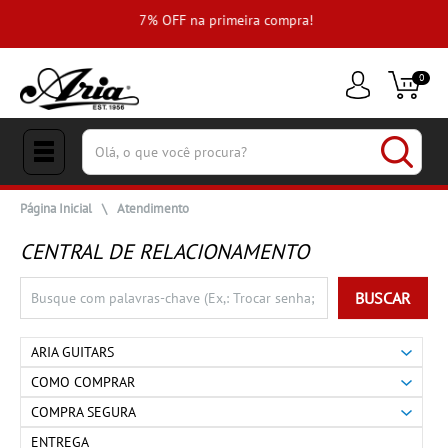
e
7% OFF na primeira compra!
0
(pesquisar)
Página Inicial
\
Atendimento
CENTRAL DE RELACIONAMENTO
BUSCAR
ARIA GUITARS
COMO COMPRAR
COMPRA SEGURA
ENTREGA