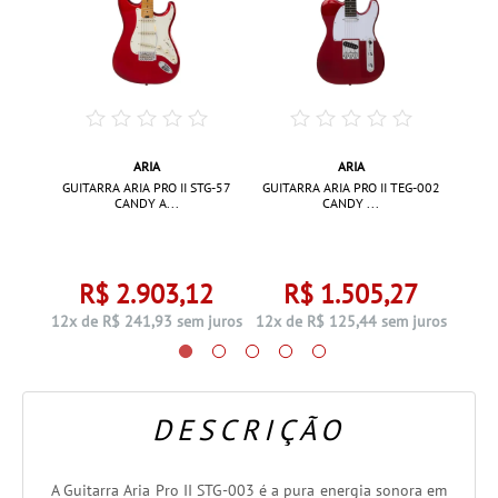
ARIA
ARIA
G-57 2
GUITA
GUITARRA ARIA PRO II STG-57
GUITARRA ARIA PRO II TEG-002
CANDY A...
CANDY ...
0
R$ 2.903,12
R$ 1.505,27
 juros
12x d
12x de R$ 241,93 sem juros
12x de R$ 125,44 sem juros
DESCRIÇÃO
A Guitarra Aria Pro II STG-003 é a pura energia sonora em