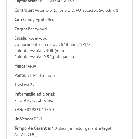
Captadores:
OS-1 Single Coil x3
Controles:
Volume x 1, Tone x 2, PU Selector, Switch x 1
Cor:
Candy Apple Red
Corpo:
Basswood
Escala:
Rosewood
Comprimento da escala: 648mm (25-1/2″)
Raio da escala: 240R (mm)
Raio da escala: 9.5" (polegadas)
Marca:
ARIA
Ponte:
VFT-1 Tremolo
Trastes:
22
Informação adicional:
• Hardware: Chrome.
EAN:
882985011550
Un.Venda:
PC/1
Tempo de Garantia:
90 dias (já inclui garantia legal,
Art.26, CDC)