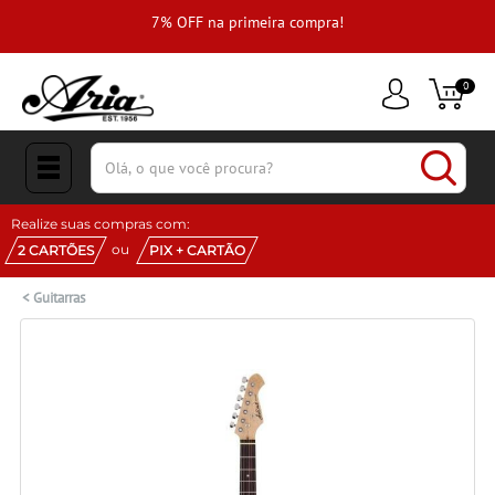
e
7% OFF na primeira compra!
0
(pesquisar)
Realize suas compras com:
ou
2 CARTÕES
PIX + CARTÃO
<
Guitarras