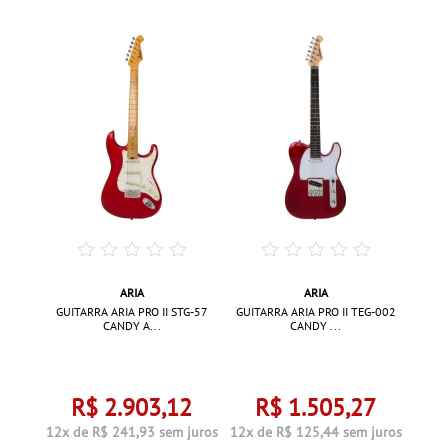
ARIA
ARIA
003/SPL
GUITA
GUITARRA ARIA PRO II STG-57
GUITARRA ARIA PRO II TEG-002
CANDY A...
CANDY ...
9
R$ 2.903,12
R$ 1.505,27
juros
12x d
12x de R$ 241,93 sem juros
12x de R$ 125,44 sem juros