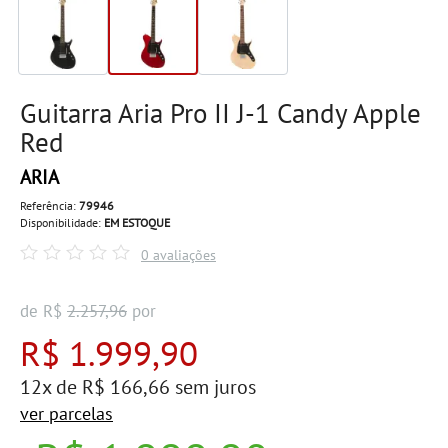
Guitarra Aria Pro II J-1 Candy Apple
Red
ARIA
Referência:
79946
Disponibilidade:
EM ESTOQUE
0 avaliações
de R$
2.257,96
por
R$ 1.999,90
12x de R$ 166,66 sem juros
ver parcelas