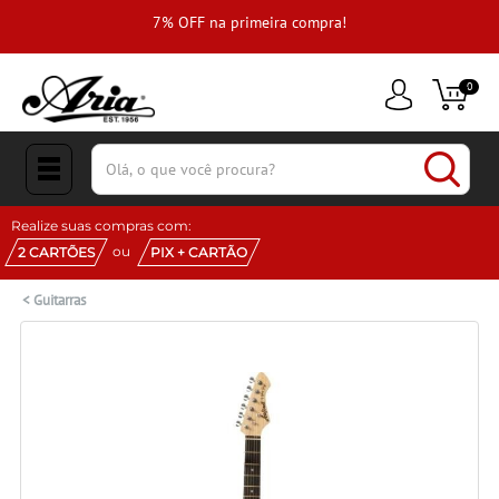
e
7% OFF na primeira compra!
0
(pesquisar)
Realize suas compras com:
ou
2 CARTÕES
PIX + CARTÃO
<
Guitarras