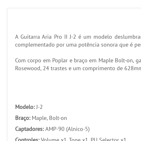
A Guitarra Aria Pro II J-2 é um modelo deslumb
complementado por uma potência sonora que é perf
Com corpo em Poplar e braço em Maple Bolt-on, gar
Rosewood, 24 trastes e um comprimento de 628mm (
Modelo:
J-2
Braço:
Maple, Bolt-on
Captadores:
AMP-90 (Alnico-5)
Controles:
Volume x1, Tone x1, PU Selector x1