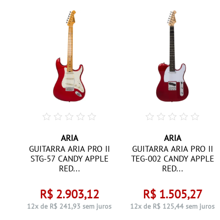
ARIA
ARIA
II
GUITARRA ARIA PRO II
GUITARRA ARIA PRO II
E
STG-57 CANDY APPLE
TEG-002 CANDY APPLE
RED...
RED...
R$ 2.903,12
R$ 1.505,27
os
12x de R$ 241,93 sem juros
12x de R$ 125,44 sem juros