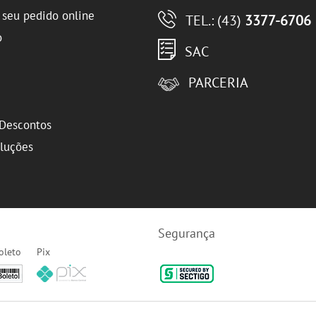
seu pedido online
TEL.: (43)
3377-6706
o
SAC
PARCERIA
Descontos
oluções
Segurança
oleto
Pix