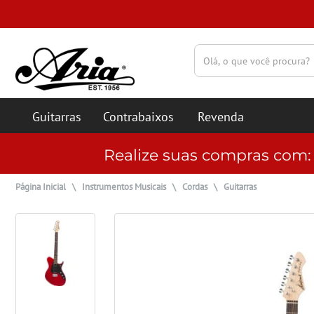
(pesquisar)
Guitarras
Contrabaixos
Revenda
Realize suas compras com
Página Inicial
\
Instrumentos Musicais
\
Cordas
\
Guitarras