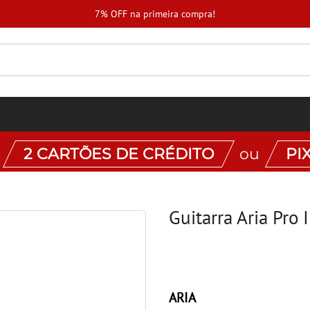
7% OFF na primeira compra!
:
2 CARTÕES DE CRÉDITO
ou
PI
Guitarra Aria Pro 
ARIA