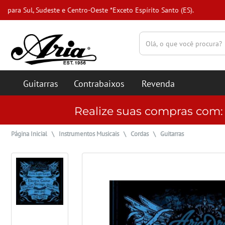
(pesquisar)
Guitarras
Contrabaixos
Revenda
Realize suas compras com
Página Inicial
\
Instrumentos Musicais
\
Cordas
\
Guitarras