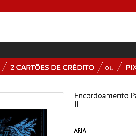
7% OFF na primeira compra!
:
2 CARTÕES DE CRÉDITO
ou
PI
Encordoamento Pa
II
ARIA