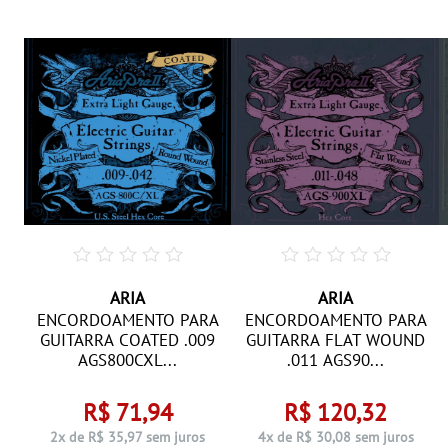
ARIA
ARIA
TG-
ENCORDOAMENTO PARA
ENCORDOAMENTO PARA
.
GUITARRA COATED .009
GUITARRA FLAT WOUND
AGS800CXL...
.011 AGS90...
R$ 71,94
R$ 120,32
s
2x de R$ 35,97 sem juros
4x de R$ 30,08 sem juros