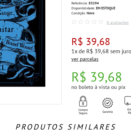
Referência:
83294
Disponibilidade:
EM ESTOQUE
Condição:
Novo
0 avaliações
R$ 39,68
1x de R$ 39,68 sem jur
ver parcelas
R$ 39,68
no boleto à vista ou pix
PRODUTOS SIMILARES