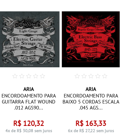
ARIA
ARIA
GU
ENCORDOAMENTO PARA
ENCORDOAMENTO PARA
SÉRI
GUITARRA FLAT WOUND
BAIXO 5 CORDAS ESCALA
.012 AGS90...
.045 AGS...
R$ 120,32
R$ 163,33
12
4x de R$ 30,08 sem juros
6x de R$ 27,22 sem juros