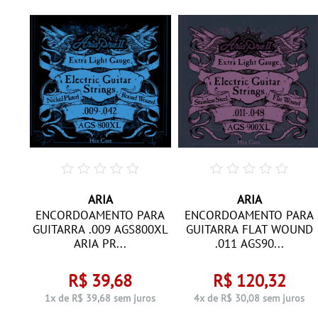
ARIA
ARIA
II
ENCORDOAMENTO PARA
ENCORDOAMENTO PARA
GUITARRA .009 AGS800XL
GUITARRA FLAT WOUND
ARIA PR...
.011 AGS90...
R$ 39,68
R$ 120,32
ros
1x de R$ 39,68 sem juros
4x de R$ 30,08 sem juros