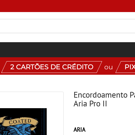
É sua primeira compra? Aproveite 7% OFF com o cupom PRIMEIRINHA
:
2 CARTÕES DE CRÉDITO
ou
PI
Encordoamento Pa
Aria Pro II
ARIA