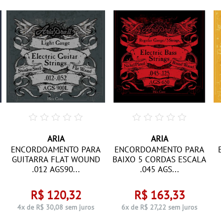
ARIA
ARIA
ENCORDOAMENTO PARA
ENCORDOAMENTO PARA
GUITARRA FLAT WOUND
BAIXO 5 CORDAS ESCALA
.012 AGS90...
.045 AGS...
R$ 120,32
R$ 163,33
4x de R$ 30,08 sem juros
6x de R$ 27,22 sem juros