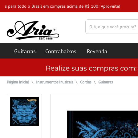
(pesquisar)
Guitarras
Contrabaixos
Revenda
Realize suas compras com
Página Inicial
\
Instrumentos Musicais
\
Cordas
\
Guitarras