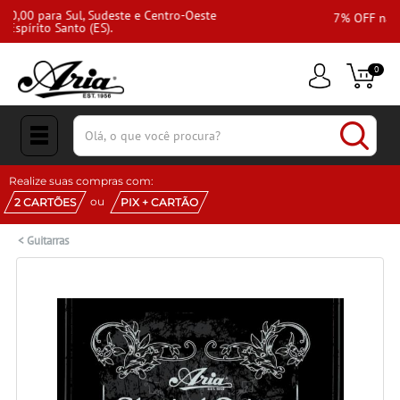
e
7% OFF na primeira compra!
0
(pesquisar)
Realize suas compras com:
ou
2 CARTÕES
PIX + CARTÃO
<
Guitarras