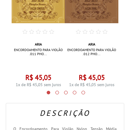
ARIA
ARIA
CIANTE
ENCO
ENCORDOAMENTO PARA VIOLÃO
ENCORDOAMENTO PARA VIOLÃO
.011 PHO...
.012 PHO...
2
R$ 45,05
R$ 45,05
 juros
3x d
1x de R$ 45,05 sem juros
1x de R$ 45,05 sem juros
DESCRIÇÃO
O Encordoamento Para Violão Nylon Tensão Média