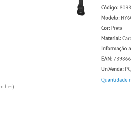
Código:
809
Modelo:
NY6
Cor:
Preta
Material:
Car
Informação a
EAN:
789866
Un.Venda:
PC
Quantidade n
nches)