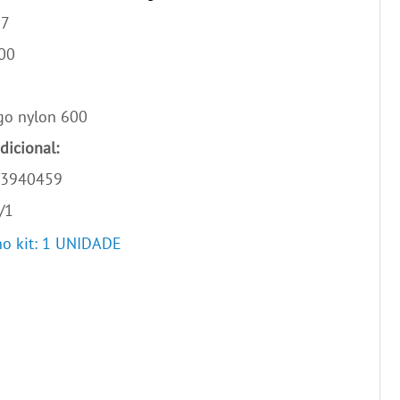
87
00
go nylon 600
dicional:
3940459
/1
o kit: 1 UNIDADE