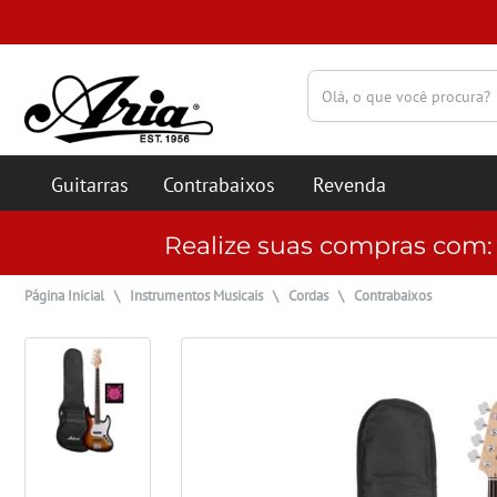
(pesquisar)
Guitarras
Contrabaixos
Revenda
Realize suas compras com
Página Inicial
\
Instrumentos Musicais
\
Cordas
\
Contrabaixos