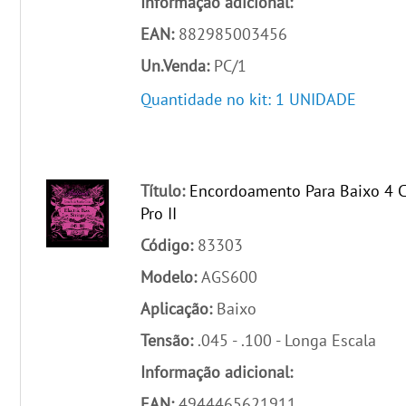
Informação adicional:
EAN:
882985003456
Un.Venda:
PC/1
Quantidade no kit: 1 UNIDADE
Título:
Encordoamento Para Baixo 4 C
Pro II
Código:
83303
Modelo:
AGS600
Aplicação:
Baixo
Tensão:
.045 - .100 - Longa Escala
Informação adicional:
EAN:
4944465621911