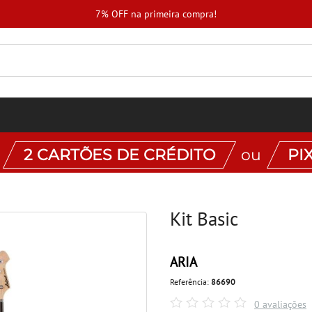
7% OFF na primeira compra!
:
2 CARTÕES DE CRÉDITO
ou
PI
Kit Basic
ARIA
Referência:
86690
0 avaliações