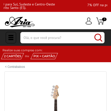
te
7% OFF na primeira compra!
0
(pesquisar)
Realize suas compras com:
ou
2 CARTÕES
PIX + CARTÃO
<
Contrabaixos