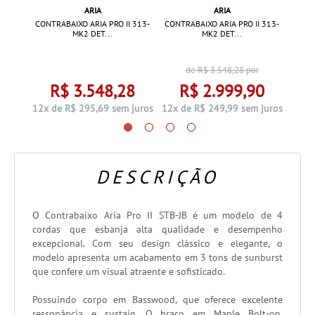
ARIA
ARIA
SB-1000
CONTR
CONTRABAIXO ARIA PRO II 313-
CONTRABAIXO ARIA PRO II 313-
MK2 DET...
MK2 DET...
de R$
3.548,28
por
00
R$ 3.548,28
R$ 2.999,90
 juros
12x d
12x de R$ 295,69 sem juros
12x de R$ 249,99 sem juros
DESCRIÇÃO
O Contrabaixo Aria Pro II STB-JB é um modelo de 4
cordas que esbanja alta qualidade e desempenho
excepcional. Com seu design clássico e elegante, o
modelo apresenta um acabamento em 3 tons de sunburst
que confere um visual atraente e sofisticado.
Possuindo corpo em Basswood, que oferece excelente
ressonância e sustain. O braço em Maple Bolt-on,