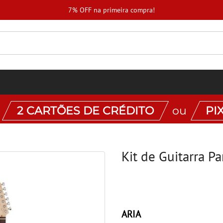
7% OFF na primeira compra!
:
2 CARTÕES DE CRÉDITO
ou
PI
Kit de Guitarra Pa
ARIA