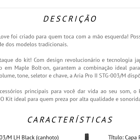
DESCRIÇÃO
t Love foi criado para quem toca com a mão esquerda! Pos
e dos modelos tradicionais.
taque do kit! Com design revolucionário e tecnologia ja
 em Maple Bolt-on, garantem a combinação ideal para r
volume, tone, seletor e chave, a Aria Pro II STG-003/M di
ssórios principais para você dar vida ao seu som, o k
 O Kit ideal para quem preza por alta qualidade e sonori
CARACTERÍSTICAS
-003/M LH Black (canhoto)
Título:
Capa P