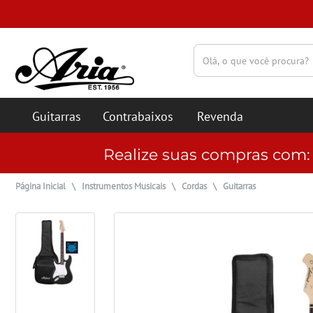
(pesquisar)
Guitarras
Contrabaixos
Revenda
Realize suas compras com
Página Inicial
\
Instrumentos Musicais
\
Cordas
\
Guitarras