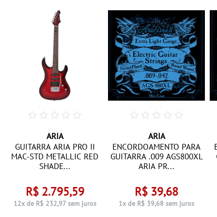
ARIA
ARIA
GUITARRA ARIA PRO II
ENCORDOAMENTO PARA
MAC-STD METALLIC RED
GUITARRA .009 AGS800XL
SHADE...
ARIA PR...
R$ 2.795,59
R$ 39,68
12x de R$ 232,97 sem juros
1x de R$ 39,68 sem juros