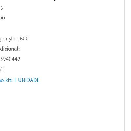
86
00
go nylon 600
dicional:
3940442
/1
o kit: 1 UNIDADE