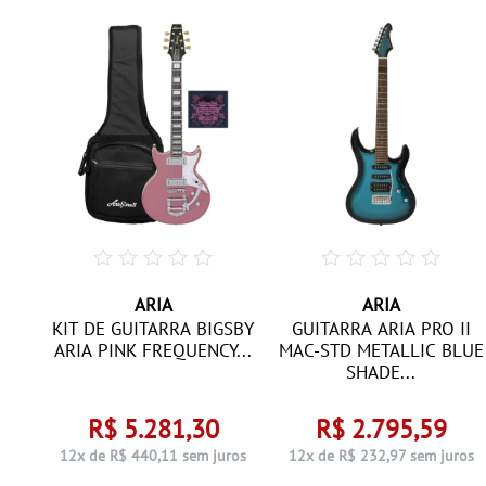
ARIA
ARIA
II
KIT DE GUITARRA BIGSBY
GUITARRA ARIA PRO II
ARIA PINK FREQUENCY...
MAC-STD METALLIC BLUE
SHADE...
R$ 5.281,30
R$ 2.795,59
ros
12x de R$ 440,11 sem juros
12x de R$ 232,97 sem juros