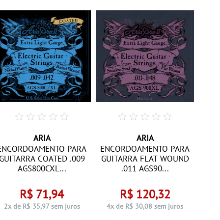
ARIA
ARIA
ENC
ENCORDOAMENTO PARA
ENCORDOAMENTO PARA
GUI
GUITARRA COATED .009
GUITARRA FLAT WOUND
AGS800CXL...
.011 AGS90...
R$ 71,94
R$ 120,32
4x 
2x de R$ 35,97 sem juros
4x de R$ 30,08 sem juros