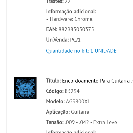
Trastes:
22
Informação adicional:
• Hardware: Chrome.
EAN:
882985050375
Un.Venda:
PC/1
Quantidade no kit: 1 UNIDADE
Título:
Encordoamento Para Guitarra .
Código:
83294
Modelo:
AGS800XL
Aplicação:
Guitarra
Tensão:
.009 - .042 - Extra Leve
Informação adicional: