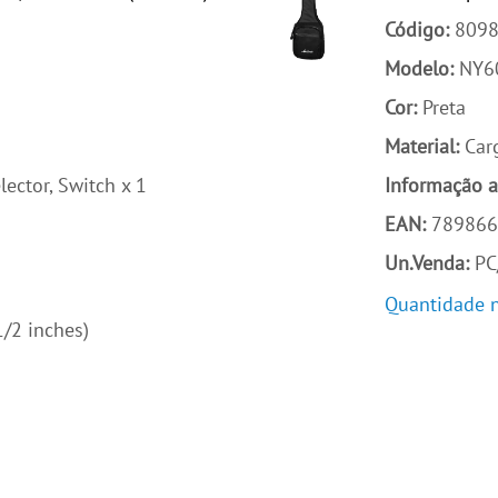
Código:
809
Modelo:
NY6
Cor:
Preta
Material:
Car
lector, Switch x 1
Informação a
EAN:
789866
Un.Venda:
PC
Quantidade n
/2 inches)