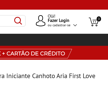
Olá!
0
Fazer Login
ou
cadastrar-se
X + CARTÃO DE CRÉDITO
ra Iniciante Canhoto Aria First Love