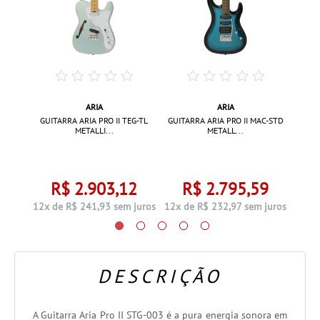
ARIA
ARIA
TG-57
GUITAR
GUITARRA ARIA PRO II TEG-TL
GUITARRA ARIA PRO II MAC-STD
METALLI...
METALL...
0
R$ 2.903,12
R$ 2.795,59
 juros
12x 
12x de R$ 241,93 sem juros
12x de R$ 232,97 sem juros
DESCRIÇÃO
A Guitarra Aria Pro II STG-003 é a pura energia sonora em