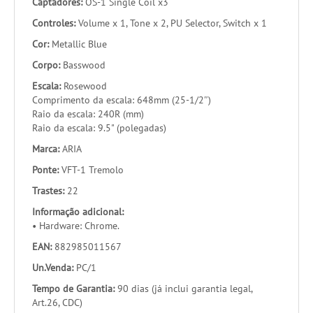
Captadores:
OS-1 Single Coil x3
Controles:
Volume x 1, Tone x 2, PU Selector, Switch x 1
Cor:
Metallic Blue
Corpo:
Basswood
Escala:
Rosewood
Comprimento da escala: 648mm (25-1/2″)
Raio da escala: 240R (mm)
Raio da escala: 9.5" (polegadas)
Marca:
ARIA
Ponte:
VFT-1 Tremolo
Trastes:
22
Informação adicional:
• Hardware: Chrome.
EAN:
882985011567
Un.Venda:
PC/1
Tempo de Garantia:
90 dias (já inclui garantia legal,
Art.26, CDC)