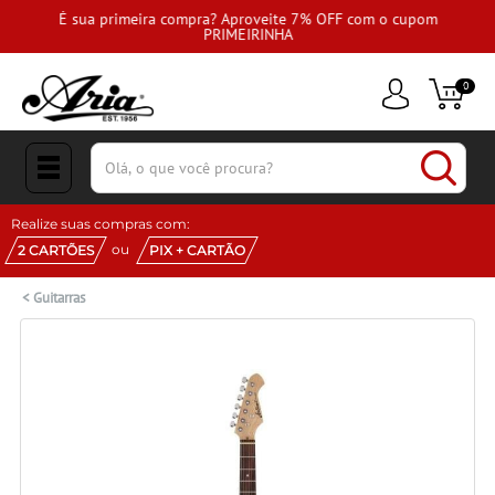
É sua primeira compra? Aproveite 7% OFF com o cupom
PRIMEIRINHA
0
(pesquisar)
Realize suas compras com:
ou
2 CARTÕES
PIX + CARTÃO
<
Guitarras