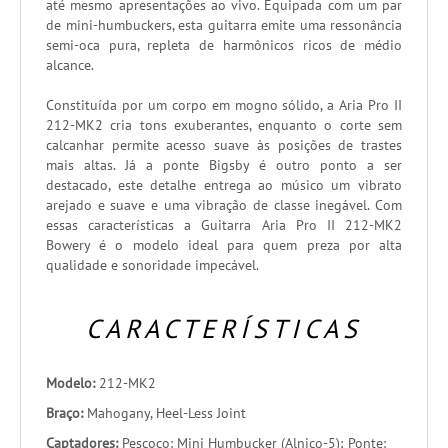
até mesmo apresentações ao vivo. Equipada com um par
de mini-humbuckers, esta guitarra emite uma ressonância
semi-oca pura, repleta de harmônicos ricos de médio
alcance.
Constituída por um corpo em mogno sólido, a Aria Pro II
212-MK2 cria tons exuberantes, enquanto o corte sem
calcanhar permite acesso suave às posições de trastes
mais altas. Já a ponte Bigsby é outro ponto a ser
destacado, este detalhe entrega ao músico um vibrato
arejado e suave e uma vibração de classe inegável. Com
essas características a Guitarra Aria Pro II 212-MK2
Bowery é o modelo ideal para quem preza por alta
qualidade e sonoridade impecável.
CARACTERÍSTICAS
Modelo:
212-MK2
Braço:
Mahogany, Heel-Less Joint
Captadores:
Pescoço: Mini Humbucker (Alnico-5); Ponte: