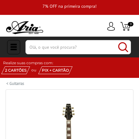
e
7% OFF na primeira compra!
0
(pesquisar)
Realize suas compras com:
ou
2 CARTÕES
PIX + CARTÃO
<
Guitarras