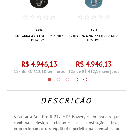
ARIA
ARIA
TG-62
GUITAR
GUITARRA ARIA PRO II 212-MK2
GUITARRA ARIA PRO II 212-MK2
BOWERY...
BOWERY...
0
R$ 4.946,13
R$ 4.946,13
 juros
12x 
12x de R$ 412,18 sem juros
12x de R$ 412,18 sem juros
DESCRIÇÃO
A Guitarra Aria Pro II 212-MK2 Bowery é um modelo que
combina design elegante e construção leve,
proporcionando um equilíbrio perfeito para ensaios ou