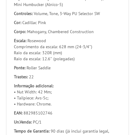
Mini Humbucker (Alnico-5)
Controles:
Volume, Tone, 3-Way PU Selector SW
Cor:
Cadillac Pink
Corpo:
Mahogany, Chambered Construction
Escala:
Rosewood
Comprimento da escala: 628 mm (24-3/4″)
Raio da escala: 320R (mm)
Raio da escala: 12.6″ (polegadas)
Ponte:
Roller Saddle
Trastes:
22
Informação adicional:
• Nut Width: 42 Mm;
• Tailpiece: Avs-5c;
• Hardware: Chrome.
EAN:
882985102746
Un.Venda:
PC/1
Tempo de Garantia:
90 dias (já inclui garantia legal,