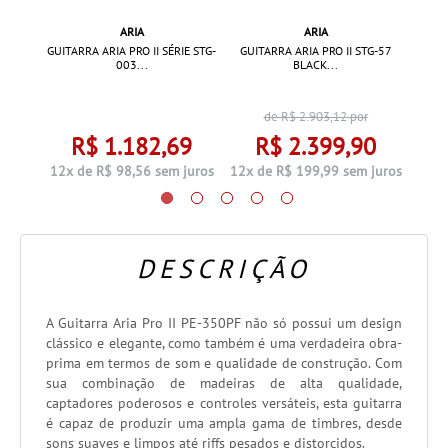
ARIA
ARIA
C-STD
GUIT
GUITARRA ARIA PRO II SÉRIE STG-
GUITARRA ARIA PRO II STG-57
003...
BLACK...
de R$
2.903,12
por
9
R$ 1.182,69
R$ 2.399,90
 juros
12x d
12x de R$ 98,56 sem juros
12x de R$ 199,99 sem juros
DESCRIÇÃO
A Guitarra Aria Pro II PE-350PF não só possui um design
clássico e elegante, como também é uma verdadeira obra-
prima em termos de som e qualidade de construção. Com
sua combinação de madeiras de alta qualidade,
captadores poderosos e controles versáteis, esta guitarra
é capaz de produzir uma ampla gama de timbres, desde
sons suaves e limpos até riffs pesados e distorcidos.