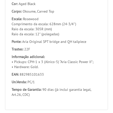
Cor:
Aged Black
Corpo:
Okoume, Carved Top
Escala:
Rosewood
Comprimento da escala: 628mm (24-3/4″)
Raio da escala: 305R (mm)
Raio da escala: 12" (polegadas)
Ponte:
Aria Original SPT bridge and QH tailpiece
Trastes:
22F
Informação adicional:
• Pickups: CPH-1 x 3 (Alnico-5) “Aria Classic Power II”;
• Hardware: Gold.
EAN:
882985101633
Un.Venda:
PC/1
Tempo de Garantia:
90 dias (já inclui garantia legal,
Art.26, CDC)