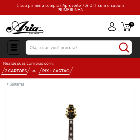
É sua primeira compra? Aproveite 7% OFF com o cupom
PRIMEIRINHA
0
(pesquisar)
Realize suas compras com:
ou
2 CARTÕES
PIX + CARTÃO
<
Guitarras