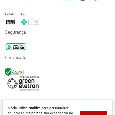
Boleto
Pix
Segurança
Certificados
Em caso de divergência de preços e estoques no site, o valor e disponibilidade
A
Aria
utiliza
cookies
para personalizar
válidos são os da Cesta de Compras. Preços e condições de pagamento exclusivas
anúncios e melhorar a sua experiência no
para compras via internet e televendas.