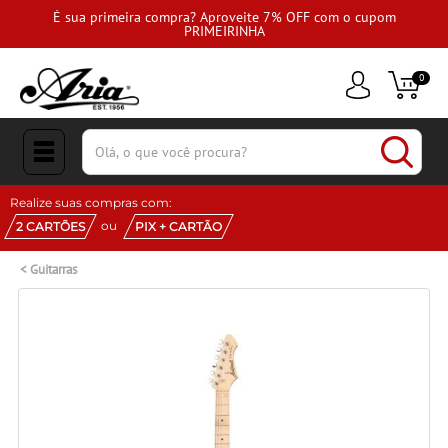
É sua primeira compra? Aproveite 7% OFF com o cupom
PRIMEIRINHA
0
(pesquisar)
Realize suas compras com:
ou
2 CARTÕES
PIX + CARTÃO
<
Guitarras