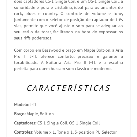
dois captadores CS-1 Single Coil e um OS-1 Single Coil, a
sonoridade é pura e cristalina, ideal para os amantes do
rock, blues e country. O controle de volume e tone,
juntamente com o seletor de posição de captador de três
vias, permite que você ajuste o som para se adequar ao
seu estilo de tocar, facilitando na hora de expressar os
seus riffs poderosos.
Com corpo em Basswood e braço em Maple Bolt-on, a Aria
Pro II J-TL oferece conforto, precisão e garante a
tocabilidade. A Guitarra Aria Pro II J-TL é a escolha
perfeita para quem buscam som clássico e moderno.
CARACTERÍSTICAS
Modelo:
J-TL
Braço:
Maple, Bolt-on
Captadores:
CS-1 Single Coil, OS-1 Single Coil
Controles:
Volume x 1, Tone x 1, 3-position PU Selector