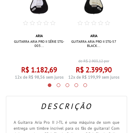
ARIA
ARIA
LACK...
GUIT
GUITARRA ARIA PRO II SÉRIE STG-
GUITARRA ARIA PRO II STG-57
003...
BLACK...
de R$
2.903,12
por
6
R$ 1.182,69
R$ 2.399,90
juros
12x d
12x de R$ 98,56 sem juros
12x de R$ 199,99 sem juros
DESCRIÇÃO
A Guitarra Aria Pro II J-TL é uma máquina de som que
entrega um timbre incrível para os fãs de guitarra! Com