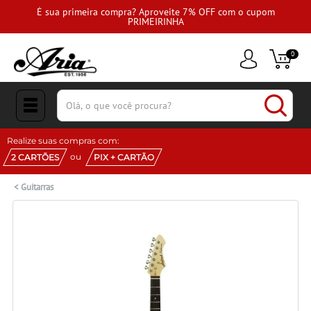
É sua primeira compra? Aproveite 7% OFF com o cupom
PRIMEIRINHA
0
(pesquisar)
Realize suas compras com:
ou
2 CARTÕES
PIX + CARTÃO
<
Guitarras