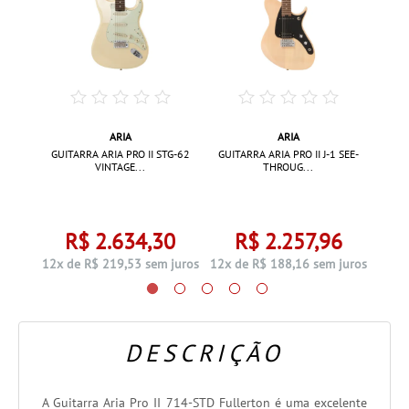
ARIA
ARIA
C-STD
GUITA
GUITARRA ARIA PRO II STG-62
GUITARRA ARIA PRO II J-1 SEE-
VINTAGE...
THROUG...
9
R$ 2.634,30
R$ 2.257,96
 juros
12x d
12x de R$ 219,53 sem juros
12x de R$ 188,16 sem juros
DESCRIÇÃO
A Guitarra Aria Pro II 714-STD Fullerton é uma excelente