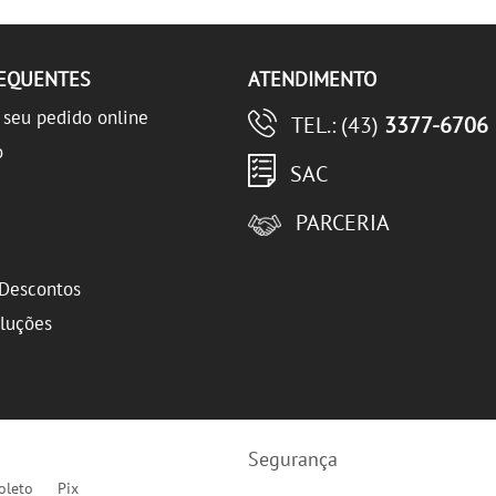
REQUENTES
ATENDIMENTO
seu pedido online
TEL.: (43)
3377-6706
o
SAC
PARCERIA
Descontos
oluções
Segurança
oleto
Pix