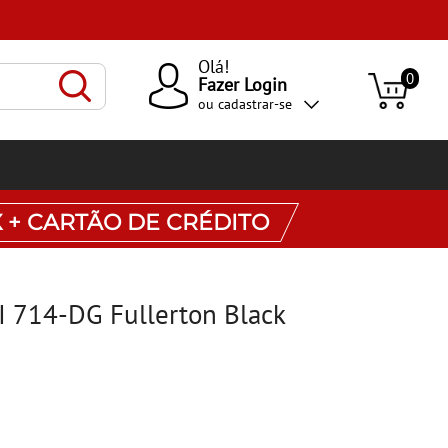
Olá!
0
Fazer Login
ou
cadastrar-se
X + CARTÃO DE CRÉDITO
 II 714-DG Fullerton Black