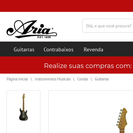
(pesquisar)
Guitarras
Contrabaixos
Revenda
Realize suas compras com
Página Inicial
\
Instrumentos Musicais
\
Cordas
\
Guitarras