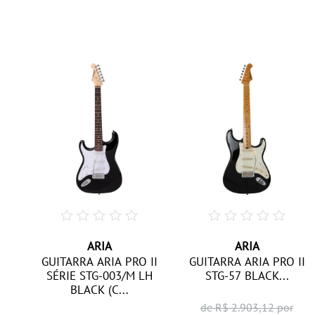
ARIA
ARIA
II
GUITARRA ARIA PRO II
GUITARRA ARIA PRO II
C
SÉRIE STG-003/M LH
STG-57 BLACK...
BLACK (C...
de R$
2.903,12
por