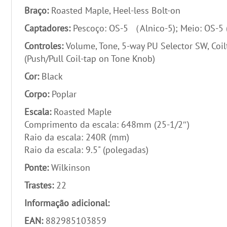
Braço:
Roasted Maple, Heel-less Bolt-on
Captadores:
Pescoço: OS-5 （Alnico-5); Meio: OS-5 (
Controles:
Volume, Tone, 5-way PU Selector SW, Coi
(Push/Pull Coil-tap on Tone Knob)
Cor:
Black
Corpo:
Poplar
Escala:
Roasted Maple
Comprimento da escala: 648mm (25-1/2″)
Raio da escala: 240R (mm)
Raio da escala: 9.5" (polegadas)
Ponte:
Wilkinson
Trastes:
22
Informação adicional:
EAN:
882985103859