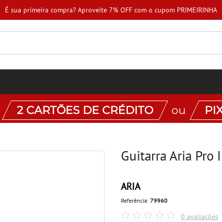
É sua primeira compra? Aproveite 7% OFF com o cupom PRIMEIRINHA
:
2 CARTÕES DE CRÉDITO
ou
PI
Guitarra Aria Pro
ARIA
Referência:
79960
0 avaliações