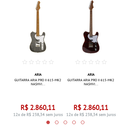
ARIA
ARIA
G-57 2
GUITA
GUITARRA ARIA PRO II 615-MK2
GUITARRA ARIA PRO II 615-MK2
NASHVI...
NASHVI...
0
R$ 2.860,11
R$ 2.860,11
 juros
12x d
12x de R$ 238,34 sem juros
12x de R$ 238,34 sem juros