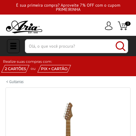
É sua primeira compra? Aproveite 7% OFF com o cupom
PRIMEIRINHA
0
(pesquisar)
Realize suas compras com:
ou
2 CARTÕES
PIX + CARTÃO
<
Guitarras