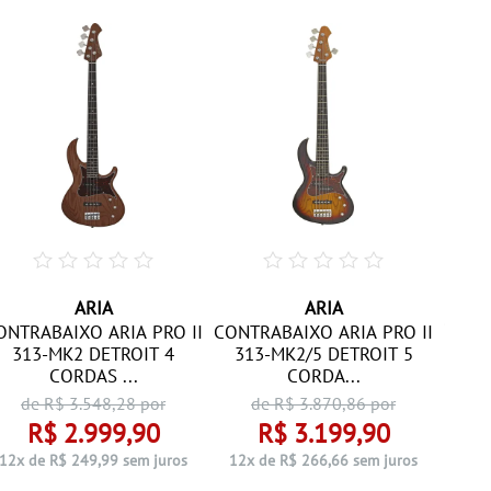
ARIA
ARIA
CONT
ONTRABAIXO ARIA PRO II
CONTRABAIXO ARIA PRO II
31
313-MK2 DETROIT 4
313-MK2/5 DETROIT 5
CORDAS ...
CORDA...
de R$
3.548,28
por
de R$
3.870,86
por
R$ 2.999,90
R$ 3.199,90
12x 
12x de R$ 249,99 sem juros
12x de R$ 266,66 sem juros