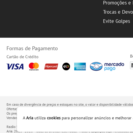
Promoções e 
Trocas e Dev
Evite Golpes
Formas de Pagamento
B
Cartão de Crédito
Em caso de divergência de preços e estoques no site, o valor e disponibilidade váli
Ofertas válidas até o término de nossos estoques.
Os preços apresentados no site prevalecem sobre outros anunciados em qualquer out
A
Aria
utiliza
cookies
para personalizar anúncios e melhorar 
Vendas sujeitas à confirmação de dados e análises de crédito e risco.
Razão Social: Hayamax Distribuidora de Produtos Eletrônicos Ltda - CNPJ: 01.725.627
Aria. 2023 - 2026 - Todos os direitos reservados. - Fotos e Logotipos aqui veiculados s