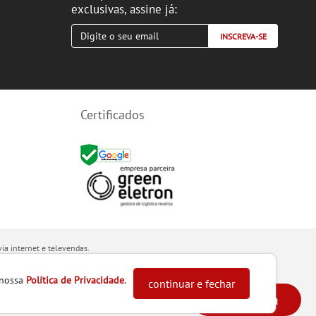
exclusivas, assine já:
INSCREVA-SE
Certificados
ia internet e televendas.
8.
 nossa
Política de Privacidade
.
continuar e fechar
Ajuda
eba Ibiporã - CEP: 86206-240 - Ibiporã / PR