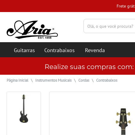
(pesquisar)
Guitarras
Contrabaixos
Revenda
Realize suas compras com
Página Inicial
\
Instrumentos Musicais
\
Cordas
\
Contrabaixos