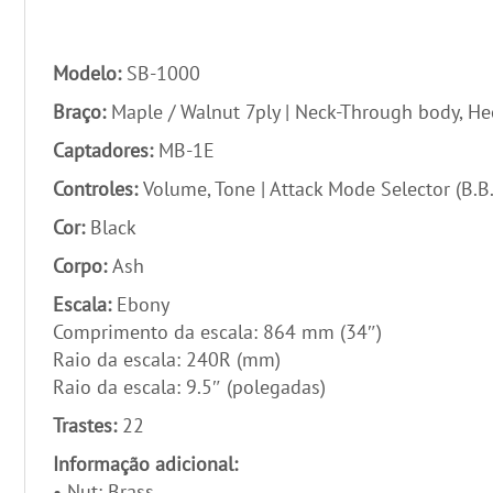
Modelo:
SB-1000
Braço:
Maple / Walnut 7ply | Neck-Through body, He
Captadores:
MB-1E
Controles:
Volume, Tone | Attack Mode Selector (B.B.
Cor:
Black
Corpo:
Ash
Escala:
Ebony
Comprimento da escala: 864 mm (34″)
Raio da escala: 240R (mm)
Raio da escala: 9.5″ (polegadas)
Trastes:
22
Informação adicional:
• Nut: Brass