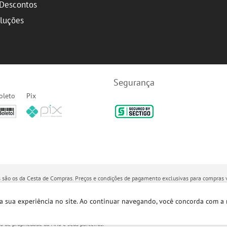
Descontos
oluções
Segurança
oleto
Pix
dos são os da Cesta de Compras. Preços e condições de pagamento exclusivas para compras v
ro meio de comunicação ou sites de buscas. Código de Defesa do Consumidor:
Lei nº 8.07
a sua experiência no site. Ao continuar navegando, você concorda com a
/0007-68 - Endereço: R. João Marques de Nobrega, 300 - Fundos lado esquerdo, Sala B - Gl
ão de propriedade da Aria e seus parceiros.