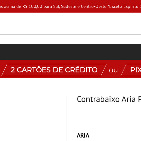
7% OFF na primeira compra!
:
2 CARTÕES DE CRÉDITO
ou
PI
Contrabaixo Aria 
ARIA