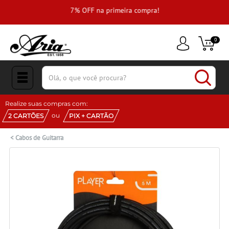
e
7% OFF na primeira compra!
0
(pesquisar)
Realize suas compras com:
ou
2 CARTÕES
PIX + CARTÃO
<
Cabos de Guitarra